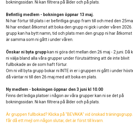
bokningssidan. Ni kan filtrera på ålder och på plats.
Befintlig medlem - bokningen öppnar 13 maj.
Ni har förtur till plats i er befintliga grupp fram till och med den 25m
Ni har endast åtkomst att boka den grupp ni gick i under våren 2026.
grupp kan ha bytt namn, tid och plats men den grupp ni har åtkomst t
är samma som ni gått i under våren.
Önskar ni byta grupp
kan ni göra det mellan den 26 maj - 2 juni. Då 
ni välja bland alla våra grupper under förutsättning att de inte blivit
fullbokade av de som haft förtur.
Om ni vill byta grupp bokar ni INTE in er i gruppen ni gått i under höst
då väntar ni till den 26 maj med att boka en plats.
Ny medlem - bokningen öppnar den 3 juni kl 10.00
Finns det lediga platser i någon av våra grupper kan ni se det på
bokningssidan. Ni kan filtrera på ålder och på plats.
Är gruppen fullbokad? Klicka på "BEVAKA" vid önskad träningsgrupp.
får då ett mejl om någon slutar, det är först till kvarn.