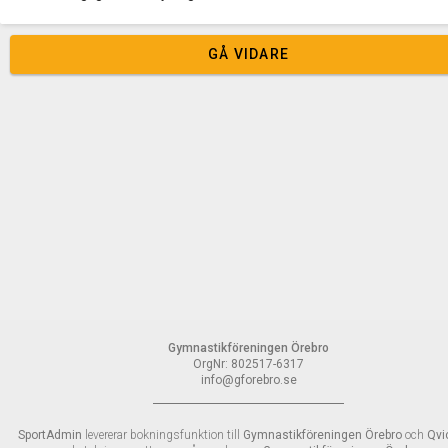
GÅ VIDARE
Gymnastikföreningen Örebro
OrgNr: 802517-6317
info@gforebro.se
SportAdmin
levererar bokningsfunktion till
Gymnastikföreningen Örebro
och
Qvi