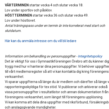
VÅRTERMINEN
startar vecka 4 och slutar vecka 18.
Lov under sportlov och påsklov.
HÖSTTERMINEN
startar vecka 36 och slutar vecka 49.
Lov under höstlovet.
Antal träningspass under en termin är inte korrelerat med start och
slutdatum.
Här kan du anmäla intresse om du vill bli ledare
Information om behandling av personuppgifter -
Integritetspolicy
Det är viktigt för oss i Gymnastikföreningen Örebro att du känner di
trygg med hur vi hanterar dina personuppgifter. Vi behöver uppgifte
till vårt medlemsregister så att vi kan kontakta dig kring föreningens
verksamhet.
Vi sparar uppgifterna så länge du är medlem och därefter så länge v
rapporteringsskyldiga för tex stöd. Vi publicerar och arkiverar också
vissa personuppgifter i resultatlistor och annan dokumentation från
föreningens verksamhet, som längst till föreningens upplösning.
Vi kan komma att dela dina uppgifter med riksförbund, försäkrings
och anslagsgivande myndigheter.