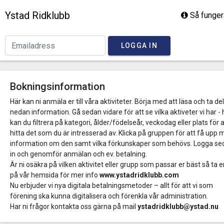
Ystad Ridklubb
Så funger
LOGGA IN
Bokningsinformation
Här kan ni anmäla er till våra aktiviteter. Börja med att läsa och ta de
nedan information. Gå sedan vidare för att se vilka aktiveter vi har - 
kan du filtrera på kategori, ålder/födelseår, veckodag eller plats för a
hitta det som du är intresserad av. Klicka på gruppen för att få upp 
information om den samt vilka förkunskaper som behövs. Logga s
in och genomför anmälan och ev. betalning.
Är ni osäkra på vilken aktivitet eller grupp som passar er bäst så ta en
på vår hemsida för mer info
www.ystadridklubb.com
Nu erbjuder vi nya digitala betalningsmetoder – allt för att vi som
förening ska kunna digitalisera och förenkla vår administration.
Har ni frågor kontakta oss gärna på mail
ystadridklubb@ystad.nu