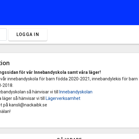
LOGGA IN
tion
gssidan för vår Innebandyskola samt våra läger!
l vår innebandyskola för barn födda 2020-2021, innebandylekis för barn 
3-2018.
bandyskolan så hänvisar vi till
Innebandyskolan
läger så hänvisar vi till
Lägerverksamhet
et på
kansli@nackaibk.se
älan!