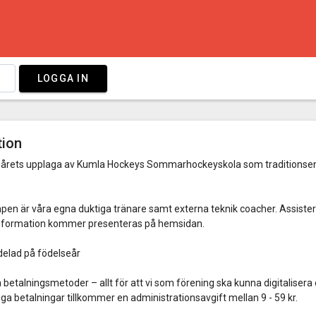
LOGGA IN
tion
ll årets upplaga av Kumla Hockeys Sommarhockeyskola som traditionsenl
pen är våra egna duktiga tränare samt externa teknik coacher. Assis
r information kommer presenteras på hemsidan.
ndelad på födelseår
a betalningsmetoder – allt för att vi som förening ska kunna digitalisera
iga betalningar tillkommer en administrationsavgift mellan 9 - 59 kr.