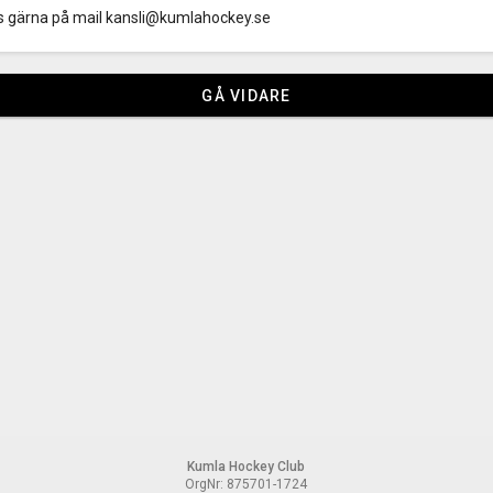
ss gärna på mail kansli@kumlahockey.se
GÅ VIDARE
Kumla Hockey Club
OrgNr: 875701-1724