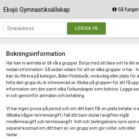
Eksjö Gymnastiksällskap
Så funger
LOGGA IN
Bokningsinformation
Här kan ni anmäla er till våra grupper. Börja med att läsa och ta del a
nedan information. Gå sedan vidare för att se vilka grupper vi har - h
kan du filtrera på kategori, ålder/födelseår, veckodag eller plats för a
hitta den grupp du är intresserad av. Klicka på gruppen för att få up
information om den samt vilka förkunskaper som behövs. Logga s
in och genomför anmälan och betalning.
Vi har ingen prova-på period och om ditt barn får en plats betalar vi 
tillbaka någon terminsavgift i fall ditt barn slutar.I avgiften ingår
medlemsavgift och terminsavgift. Volt och tävlingslicens syns som 
separat kostnad om ditt barn är i en grupp som gör volter och/eller
tävlar.