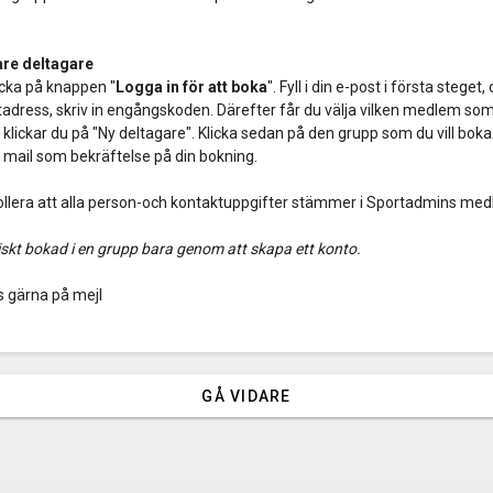
are deltagare
icka på knappen "
Logga in för att boka
". Fyll i din e-post i första steget
tadress, skriv in engångskoden. Därefter får du välja vilken medlem som d
jen klickar du på "Ny deltagare". Klicka sedan på den grupp som du vill boka
t mail som bekräftelse på din bokning.
ollera att alla person-och kontaktuppgifter stämmer i Sportadmins me
iskt bokad i en grupp bara genom att skapa ett konto.
s gärna på mejl
GÅ VIDARE