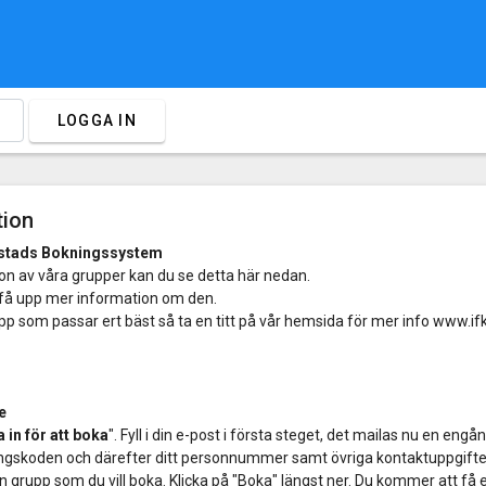
LOGGA IN
tion
mstads Bokningssystem
ågon av våra grupper kan du se detta här nedan.
t få upp mer information om den.
upp som passar ert bäst så ta en titt på vår hemsida för mer info www.
e
 in för att boka
". Fyll i din e-post i första steget, det mailas nu en engån
ångskoden och därefter ditt personnummer samt övriga kontaktuppgifter
n grupp som du vill boka. Klicka på "Boka" längst ner. Du kommer att få 