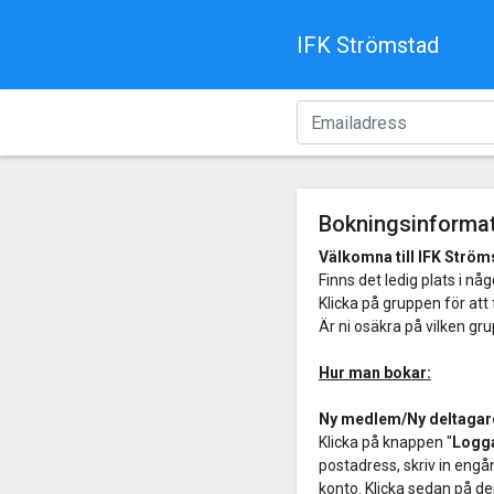
IFK Strömstad
Bokningsinforma
Välkomna till IFK Strö
Finns det ledig plats i n
Klicka på gruppen för at
Är ni osäkra på vilken gr
Hur man bokar:
Ny medlem/Ny deltagar
Klicka på knappen "
Logga
postadress, skriv in eng
konto. Klicka sedan på de