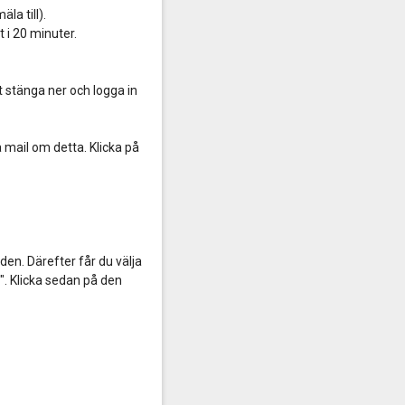
la till).
t i 20 minuter.
t stänga ner och logga in
på mail om detta. Klicka på
den. Därefter får du välja
e". Klicka sedan på den