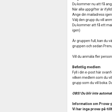
Du kommer nu att få ange d
När alla uppgifter är ifyll
Ange din mailadress igen
Välj den grupp du vill anmäl
Du kommer att få ett mail
igen)
Är gruppen full, kan du väl
gruppen och sedan Pren
Vill du anmäla fler perso
Befintlig medlem
Fyll i din e-post här ovan
vilken medlem som du vill 
grupp som du vill boka. D
OBS! Du blir inte automat
Information om Prova-p
Vi har inga prova-på-till