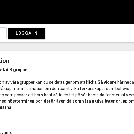
LOGGA IN
tion
v NAIS grupper
ågon av våra grupper kan du se detta genom att klicka
Gå vidare
här neda
t få upp mer information om den samt vilka förkunskaper som behövs.
upp som passar ert barn bäst så ta en titt på vår hemsida för mer info 
med höstterminen och det är även då som våra aktiva byter grupp om
darna.
ovanför.