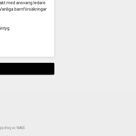
takt med ansvarig ledare.
Vanliga barnförsäkringar
intyg
uppdrag av
NAIS