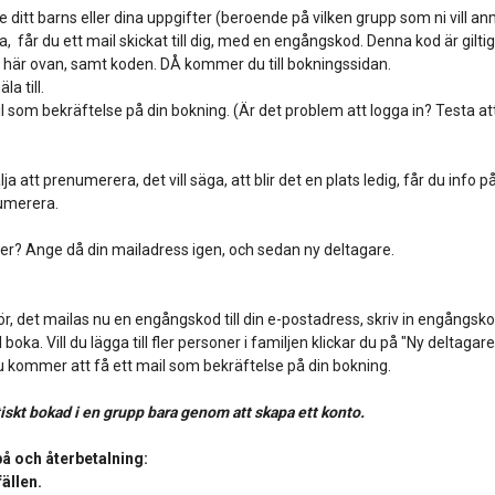
itt barns eller dina uppgifter (beroende på vilken grupp som ni vill anmä
da, får du ett mail skickat till dig, med en engångskod. Denna kod är giltig
 här ovan, samt koden. DÅ kommer du till bokningssidan.
a till.
 som bekräftelse på din bokning. (Är det problem att logga in? Testa at
ja att prenumerera, det vill säga, att blir det en plats ledig, får du info 
umerera.
ner? Ange då din mailadress igen, och sedan ny deltagare.
för, det mailas nu en engångskod till din e-postadress, skriv in engångsko
boka. Vill du lägga till fler personer i familjen klickar du på "Ny deltagar
u kommer att få ett mail som bekräftelse på din bokning.
iskt bokad i en grupp bara genom att skapa ett konto.
å och återbetalning:
fällen.