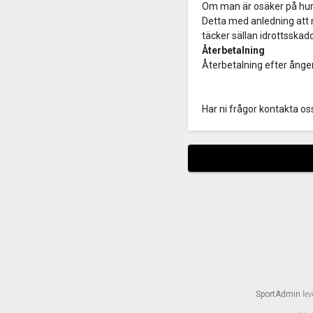
Om man är osäker på hur v
Detta med anledning att 
täcker sällan idrottsskado
Återbetalning
Återbetalning efter ånger
Har ni frågor kontakta o
SportAdmin
lev