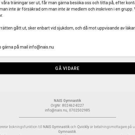
åra träningar ser ut, får man gärna besöka oss och titta på, efter kon
man inte är försäkrad om man inte är medlem och inskriven i en grupp. 
r.
rätten gått ut, sker enbart vid sjukdom, och då mot uppvisande av läkar
ss gärna på mail info@nais.nu
GÅ VIDARE
NAIS Gymnastik
OrgNr: 802462-8227
info@nais.nu, 0702502985
ererar bokningsfunktion till
NAIS Gymnastik
och
Qvickly
är betalningsmottagare på 
Gymnastik
.