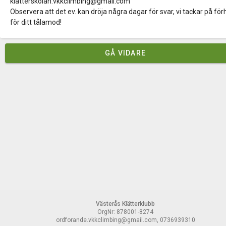
klatterskolan.vkkclimbing@gmail.com
Observera att det ev. kan dröja några dagar för svar, vi tackar på fö
för ditt tålamod!
GÅ VIDARE
Västerås Klätterklubb
OrgNr: 878001-8274
ordforande.vkkclimbing@gmail.com, 0736939310