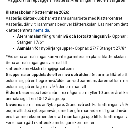
*Väggkort för repväggen i Västerås Arena ingår i medlemsavgiften.
Klätterskolan höstterminen 2026:
Västerås klätterklubb har ett nära samarbete med Klättercentret
Västerås, där vi tillsammans bedriver klätterskolan. Läs mer om det
klättercentrets
hemsida
.
Återanmälan för grundnivå och fortsättningsnivå-
Öppnar:
Stänger: 17/6*
Anmälan för nybörjargrupper-
Öppnar: 27/7 Stänger: 27/8*
*Vid sena anmälningar kan vi inte garantera en plats i klätterskolan.
Sena anmälningar görs via mail till:
klatterskolan.vkkclimbing@gmail.com
Grupperna är uppdelade efter nivå och ålder.
Det är inte tillåtet att
boka in sig på en högre nivå/ålder än vad barnet är, däremot kan m
boka in sig på en lägre nivå/ålder om man vill.
Åldern
baseras på födelseår. T.ex någon som fyller 10 under året k
anmäla sig till en 10-12 års grupp.
Nivåerna
som finns är Nybörjare, Grundnivå och Fortsättningsnivå.
börjar alltid på nybörjarnivån, därefter går man vidare till grundnivån t
ens tränare rekommenderar att man kan gå upp till fortsättningsniv
För er som gått i klätterskolan tidigare kommer er