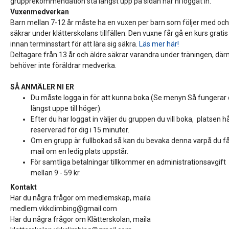
grupprekommendation stå längst upp på sidan när ni loggat in.
Vuxenmedverkan
Barn mellan 7-12 år måste ha en vuxen per barn som följer med oc
säkrar under klätterskolans tillfällen. Den vuxne får gå en kurs gratis
innan terminsstart för att lära sig säkra.
Läs mer här!
Deltagare från 13 år och äldre säkrar varandra under träningen, dä
behöver inte föräldrar medverka.
SÅ ANMÄLER NI ER
Du måste logga in för att kunna boka (Se menyn Så fungerar 
längst uppe till höger).
Efter du har loggat in väljer du gruppen du vill boka, platsen hå
reserverad för dig i 15 minuter.
Om en grupp är fullbokad så kan du bevaka denna varpå du få
mail om en ledig plats uppstår.
För samtliga betalningar tillkommer en administrationsavgift
mellan 9 - 59 kr.
Kontakt
Har du några frågor om medlemskap, maila
medlem.vkkclimbing@gmail.com
Har du några frågor om Klätterskolan, maila