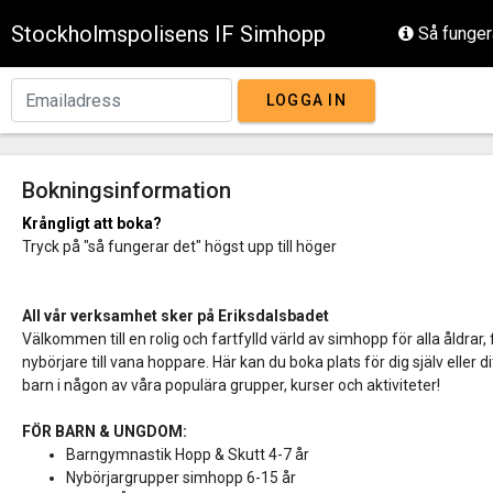
Stockholmspolisens IF Simhopp
Så funger
LOGGA IN
Bokningsinformation
Krångligt att boka?
Tryck på "så fungerar det" högst upp till höger
All vår verksamhet sker på Eriksdalsbadet
Välkommen till en rolig och fartfylld värld av simhopp för alla åldrar,
nybörjare till vana hoppare. Här kan du boka plats för dig själv eller di
barn i någon av våra populära grupper, kurser och aktiviteter!
FÖR BARN & UNGDOM:
Barngymnastik Hopp & Skutt 4-7 år
Nybörjargrupper simhopp 6-15 år