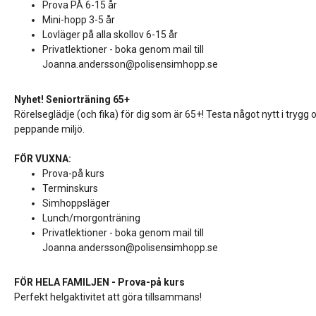
Prova PÅ 6-15 år
Mini-hopp 3-5 år
Lovläger på alla skollov 6-15 år
Privatlektioner - boka genom mail till
Joanna.andersson@polisensimhopp.se
Nyhet!
Seniorträning 65+
Rörelseglädje (och fika) för dig som är 65+! Testa något nytt i trygg 
peppande miljö.
FÖR VUXNA:
Prova-på kurs
Terminskurs
Simhoppsläger
Lunch/morgonträning
Privatlektioner - boka genom mail till
Joanna.andersson@polisensimhopp.se
FÖR HELA FAMILJEN -
Prova-på kurs
Perfekt helgaktivitet att göra tillsammans!