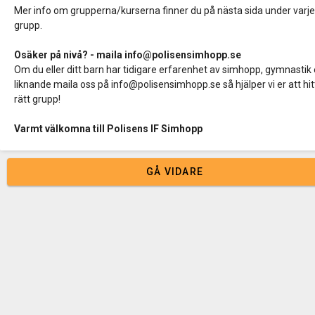
Mer info om grupperna/kurserna finner du på nästa sida under varj
grupp.
Osäker på nivå? - maila info@polisensimhopp.se
Om du eller ditt barn har tidigare erfarenhet av simhopp, gymnastik 
liknande maila oss på
info@polisensimhopp.se
så hjälper vi er att hi
rätt grupp!
Varmt välkomna till Polisens IF Simhopp
GÅ VIDARE