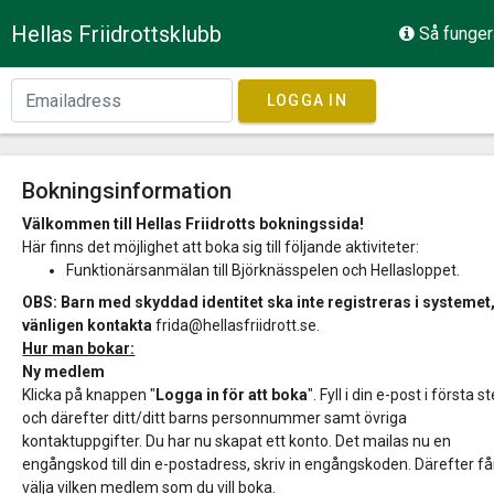
Hellas Friidrottsklubb
Så funger
LOGGA IN
Bokningsinformation
Välkommen till Hellas Friidrotts bokningssida!
Här finns det möjlighet att boka sig till följande aktiviteter:
Funktionärsanmälan till Björknässpelen och Hellasloppet.
OBS: Barn med skyddad identitet ska inte registreras i systemet
vänligen kontakta
frida@hellasfriidrott.se.
Hur man bokar:
Ny medlem
Klicka på knappen "
Logga in för att boka
". Fyll i din e-post i första s
och därefter ditt/ditt barns personnummer samt övriga
kontaktuppgifter. Du har nu skapat ett konto. Det mailas nu en
engångskod till din e-postadress, skriv in engångskoden. Därefter få
välja vilken medlem som du vill boka.