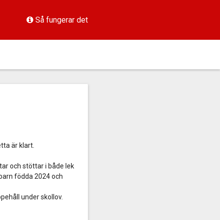
Så fungerar det
a är klart.
r och stöttar i både lek
r barn födda 2024 och
pehåll under skollov.