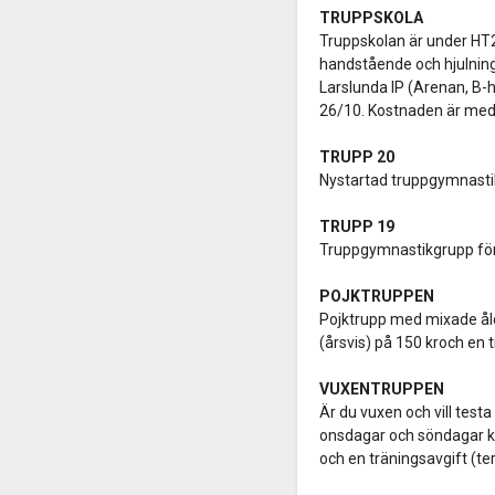
TRUPPSKOLA
Truppskolan är under HT2
handstående och hjulning
Larslunda IP (Arenan, B-
26/10. Kostnaden är medle
TRUPP 20
Nystartad truppgymnastikg
TRUPP 19
Truppgymnastikgrupp för 
POJKTRUPPEN
Pojktrupp med mixade åld
(årsvis) på 150 kroch en 
VUXENTRUPPEN
Är du vuxen och vill tes
onsdagar och söndagar kl
och en träningsavgift (te