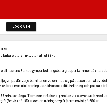
LOGGA IN
tion
 boka plats direkt, utan att stå i kö:
are till höstens Bamsegympa, bokningsbara grupper kommer så snart dett
egympa där varje barn har en vuxen med sig på passet som aktivt delta
 en bred motorisk träning utan idrottsspecifik inriktning och passar fö
55 minuter långa. Terminen sträcker sig mellan v x-x, eventuellt med up
t (årsvis) på 150 kr och en träningsavgift (terminsvis) på 650 kr.