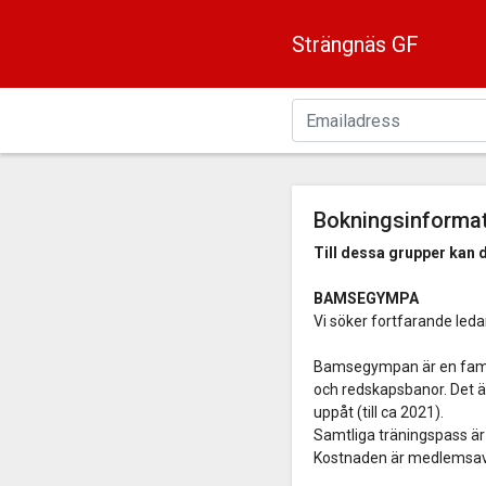
Strängnäs GF
Bokningsinforma
Till dessa grupper kan du
BAMSEGYMPA
Vi söker fortfarande led
Bamsegympan är en familj
och redskapsbanor. Det är
uppåt (till ca 2021).
Samtliga träningspass är 
Kostnaden är medlemsavgif