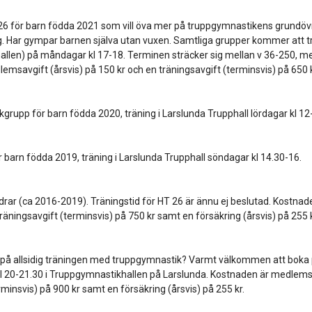
6 för barn födda 2021 som vill öva mer på truppgymnastikens grundövni
. Har gympar barnen själva utan vuxen. Samtliga grupper kommer att trä
hallen) på måndagar kl 17-18. Terminen sträcker sig mellan v 36-250, m
msavgift (årsvis) på 150 kr och en träningsavgift (terminsvis) på 650 
rupp för barn födda 2020, träning i Larslunda Trupphall lördagar kl 12
barn födda 2019, träning i Larslunda Trupphall söndagar kl 14.30-16.
rar (ca 2016-2019). Träningstid för HT 26 är ännu ej beslutad. Kostna
träningsavgift (terminsvis) på 750 kr samt en försäkring (årsvis) på 255 
ta på allsidig träningen med truppgymnastik? Varmt välkommen att boka 
 20-21.30 i Truppgymnastikhallen på Larslunda. Kostnaden är medlemsav
rminsvis) på 900 kr samt en försäkring (årsvis) på 255 kr.