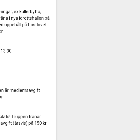
ngar, ex kullerbytta,
na i nya idrottshallen på
ed uppehåll på höstlovet
kr.
-13.30.
den är medlemsavgift
kr.
plats! Truppen tränar
gift (årsvis) på 150 kr