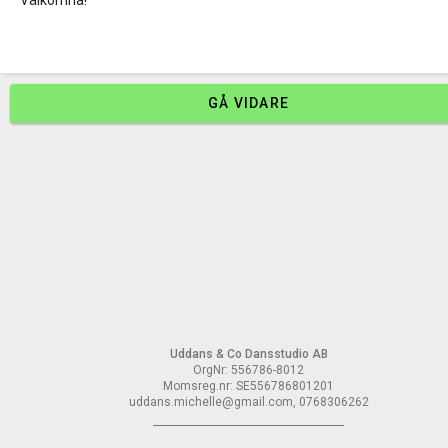
Välkomna!
GÅ VIDARE
Uddans & Co Dansstudio AB
OrgNr: 556786-8012
Momsreg.nr: SE556786801201
uddans.michelle@gmail.com, 0768306262