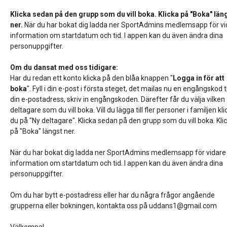
Klicka sedan på den grupp som du vill boka. Klicka på "Boka" län
ner
.
När du har bokat dig ladda ner SportAdmins medlemsapp för vi
information om startdatum och tid. I appen kan du även ändra dina
personuppgifter.
Om du dansat med oss tidigare:
Har du redan ett konto klicka på den blåa knappen "
Logga in för att
boka
". Fyll i din e-post i första steget, det mailas nu en engångskod ti
din e-postadress, skriv in engångskoden. Därefter får du välja vilken
deltagare som du vill boka. Vill du lägga till fler personer i familjen kli
du på "Ny deltagare". Klicka sedan på den grupp som du vill boka. Kli
på "Boka" längst ner.
När du har bokat dig ladda ner SportAdmins medlemsapp för vidare
information om startdatum och tid. I appen kan du även ändra dina
personuppgifter.
Om du har bytt e-postadress eller har du några frågor angående
grupperna eller bokningen, kontakta oss på
uddans1@gmail.com