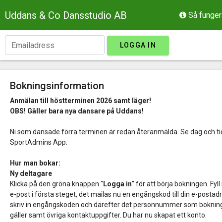
Uddans & Co Dansstudio AB
Så funger
LOGGA IN
Bokningsinformation
Anmälan till höstterminen 2026 samt läger!
OBS! Gäller bara nya dansare på Uddans!
Ni som dansade förra terminen är redan återanmälda. Se dag och tid
SportAdmins App.
Hur man bokar:
Ny deltagare
Klicka på den gröna knappen "
Logga in
" för att börja bokningen. Fyll 
e-post i första steget, det mailas nu en engångskod till din e-postad
skriv in engångskoden och därefter det personnummer som boknin
gäller samt övriga kontaktuppgifter. Du har nu skapat ett konto.