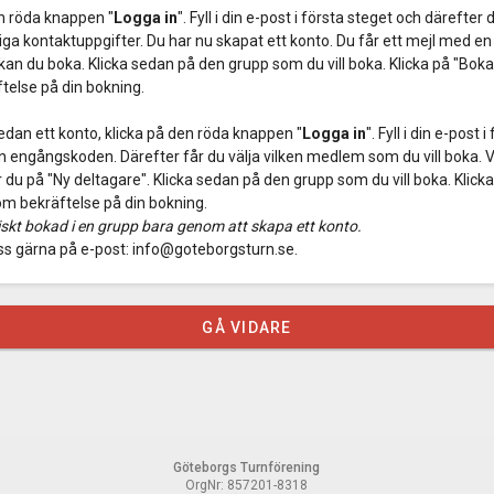
n röda knappen "
Logga in
". Fyll i din e-post i första steget och därefter 
 kontaktuppgifter. Du har nu skapat ett konto. Du får ett mejl med en 
an du boka. Klicka sedan på den grupp som du vill boka. Klicka på "Bok
ftelse på din bokning.
edan ett konto, klicka på den röda knappen "
Logga in
". Fyll i din e-post
 engångskoden. Därefter får du välja vilken medlem som du vill boka. Vill 
r du på "Ny deltagare". Klicka sedan på den grupp som du vill boka. Klicka
om bekräftelse på din bokning.
iskt bokad i en grupp bara genom att skapa ett konto.
oss gärna på e-post: info@goteborgsturn.se.
GÅ VIDARE
Göteborgs Turnförening
OrgNr: 857201-8318