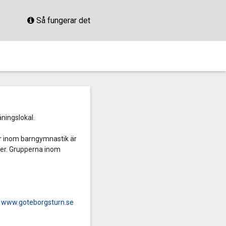
Så fungerar det
äningslokal.
r inom barngymnastik är
ejer. Grupperna inom
o
www.goteborgsturn.se