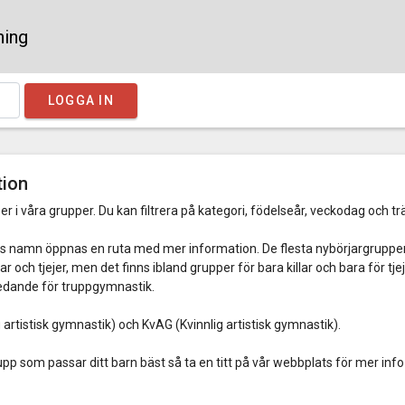
ning
LOGGA IN
tion
er i våra grupper. Du kan filtrera på kategori, födelseår, veckodag och tr
ns namn öppnas en ruta med mer information. De flesta nybörjargruppe
 och tjejer, men det finns ibland grupper för bara killar och bara för tj
edande för truppgymnastik.
artistisk gymnastik) och KvAG (Kvinnlig artistisk gymnastik).
upp som passar ditt barn bäst så ta en titt på vår webbplats för mer inf