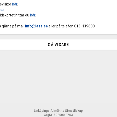
villkor
här
.
här
.
idskortet hittar du
här
.
ss gärna på mail
info@lass.se
eller på telefon
013-139608
.
GÅ VIDARE
Linköpings Allmänna Simsällskap
OrgNr: 822000-2763