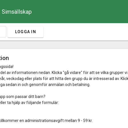
 Simsällskap
LOGGA IN
tion
ngssida!
del av informationen nedan. Klicka "gå vidare" för att se vilka grupper vi 
år, veckodag eller plats för att hitta den grupp du är intresserad av. Kli
gga sedan in och genomför anmälan och betalning.
upp som passar ditt barn?
ller ta hjälp av följande formulär:
tillkommer en administrationsavgift mellan 9 - 59 kr.