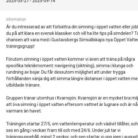
2025-05-27 -
2025-09-14
Information
Är du intresserad av att förbättra din simning i öppet vatten eller jo
du på att klara en svensk klassiker och vill ha lite tips på simdelen? T
chansen att vara med i Gustavsbergs Simsällskaps nya Öppet Vatte
träningsgrupp!
Förutom simning i öppet vatten kommer vi även att träna på några
specifika teknikmoment: navigering (siktning), simma i klunga och
rundning av bojar. Du får dessutom möjlighet att under trygga
förhållanden vänja dig att simma längre distanser i öppet vatten m
utbildade tränare.
Gruppen tränar utomhus i Kvarnsjön. Kvarnsjön är en mycket bra mil
att öva simning i öppet vatten eftersom vattnet är lugnare och är n
varmare än havet.
Träningen startar 27/5, om vattentemperatur och vädret tillåter, och
ses en gång i veckan fram till och med 24/6. Under juli tar vi
träningsuppehåll, minst 2 veckor, och sen startar vi upp igen i augusti