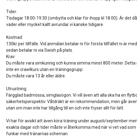
Tider:
Tisdagar 18:00-19:30 (ombytta och klar för ihopp kl 18:00). Är det då
väder eller mycket kallt avrundar vi kanske tidigare.
Kostnad:
130kr per tillfälle. Vid anmälan betalar ni för första tillfället ni är med
sedan betalar ni via Swish på plats.
Krav:
Du måste vara simkunnig och kunna simma minst 800 meter. Detta 
inte en crawlkurs utan en träningsgrupp.
Du måste vara 13 år eller äldre.
Utrustning:
Färgglad badmössa, simglasögon. Vi vill även att alla ska ha en flytbo
säkerhetsperspektiv. Våtdräkt är en rekommendation, men går äve
utan om man inte har tillgång till en och inte fryser allt för lätt.
Vi har för avsikt att även köra träning under augusti/september me
exakta dagar och tider måste vi återkomma med när vi vet vad som
funkar med tränarnas scheman.