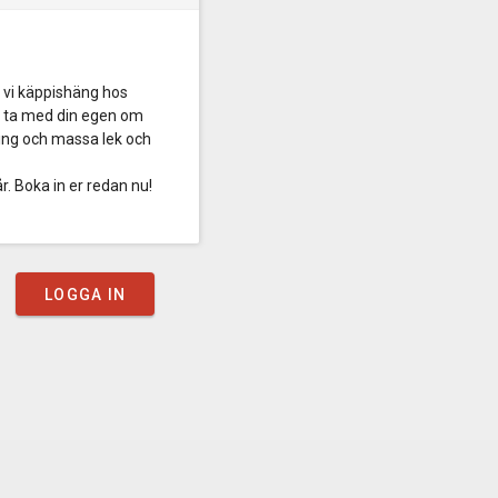
r vi käppishäng hos
rt ta med din egen om
ling och massa lek och
r. Boka in er redan nu!
LOGGA IN