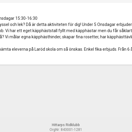
nsdagar 15:30-16:30
pyssel och lek? Då är detta aktiviteten för dig! Under 5 Onsdagar erbjude
bb. Vi har ett eget käpphäststall fyllt med käpphästar men du får såkla
r då? Vi målar egna käpphästhinder, skapar fina rosetter, har käpphästtäv
n hämta eleverna på Laröd skola om så önskas. Enkel fika erbjuds. Från 6 å
Hittarps Ridklubb
OrgNr: 843001-1281