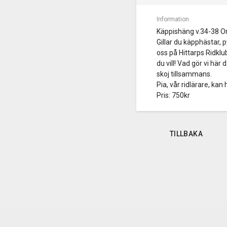
Information
Käppishäng v.34-38 O
Gillar du käpphästar, 
oss på Hittarps Ridklu
du vill! Vad gör vi hä
skoj tillsammans.
Pia, vår ridlärare, ka
Pris: 750kr
TILLBAKA