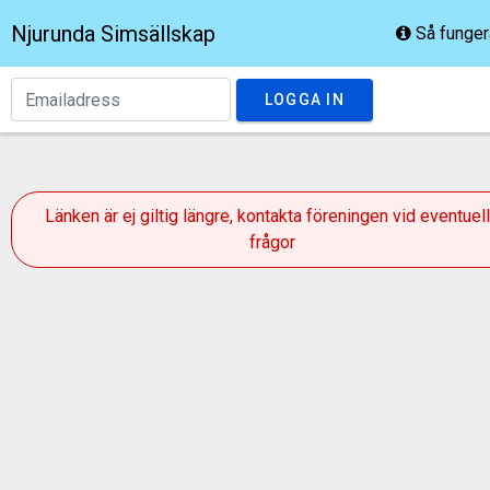
Njurunda Simsällskap
Så funger
LOGGA IN
Länken är ej giltig längre, kontakta föreningen vid eventuel
frågor