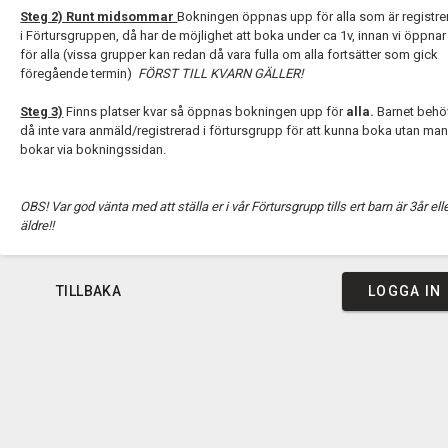
Steg 2) Runt midsommar
Bokningen öppnas upp för alla som är registr
i Förtursgruppen, då har de möjlighet att boka under ca 1v, innan vi öppna
för alla (vissa grupper kan redan då vara fulla om alla fortsätter som gick
föregående termin)
FÖRST TILL KVARN GÄLLER!
Steg 3)
Finns platser kvar så öppnas bokningen upp för
alla.
Barnet behö
då inte vara anmäld/registrerad i förtursgrupp för att kunna boka utan ma
bokar via bokningssidan.
OBS! Var god vänta med att ställa er i vår Förtursgrupp tills ert barn är 3år ell
äldre!!
TILLBAKA
LOGGA IN