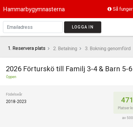
Hammarbygymnasterna
Så funger
LOGGA IN
1. Reservera plats
2. Betalning
3. Bokning genomförd
2026 Förturskö till Familj 3-4 & Barn 5-6
Öppen
Födelseår
47
2018-2023
Platser k
av 500