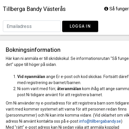
Tillberga Bandy Västerås
Så funger
LOGGA IN
Bokningsinformation
Här kan ni anmäla er till skridskokul. Se informationsrutan "Så funge
det" uppe till höger på sidan.
Vid nyanmälan
ange Er e-post och kod skickas. Fortsätt däref
med registrering av barnet/barnen.
Ni som varit med förr,
återanmälan
kom ihåg att ange samma
post Ni tidigare använt för att registrera barnet.
Om Ni använder ny e-postadress för att registrera barn som tidigare
varit med kommer systemet att varna för att personen redan finns
(personnummer) och Ni kan inte komma vidare. (Vid oklarhet om vil
adress Ni använt kontakta oss på e-post
info@tillbergabandy.se
)
Med "rätt" e-post adress kan Ni sedan välja att anmäla kopplad