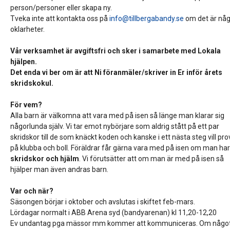
person/personer eller skapa ny.
Tveka inte att kontakta oss på
info@tillbergabandy.se
om det är nå
oklarheter.
Vår verksamhet är avgiftsfri och sker i samarbete med Lokala
hjälpen.
Det enda vi ber om är att Ni föranmäler/skriver in Er inför årets
skridskokul.
För vem?
Alla barn är välkomna att vara med på isen så länge man klarar sig
någorlunda själv. Vi tar emot nybörjare som aldrig stått på ett par
skridskor till de som knäckt koden och kanske i ett nästa steg vill pr
på klubba och boll. Föräldrar får gärna vara med på isen om man ha
skridskor och hjälm
. Vi förutsätter att om man är med på isen så
hjälper man även andras barn.
Var och när?
Säsongen börjar i oktober och avslutas i skiftet feb-mars.
Lördagar normalt i ABB Arena syd (bandyarenan) kl 11,20-12,20
Ev undantag pga mässor mm kommer att kommuniceras. Om någo