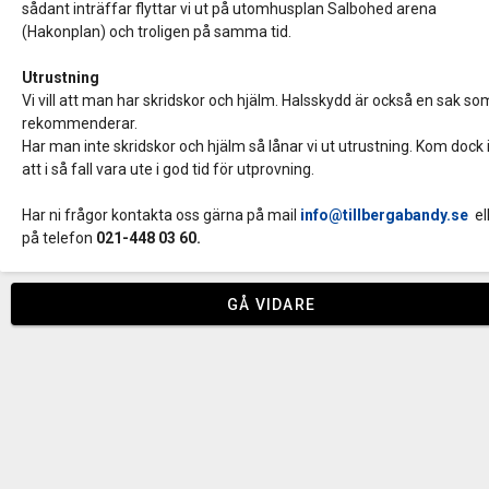
sådant inträffar flyttar vi ut på utomhusplan Salbohed arena
(Hakonplan) och troligen på samma tid.
Utrustning
Vi vill att man har skridskor och hjälm. Halsskydd är också en sak so
rekommenderar.
Har man inte skridskor och hjälm så lånar vi ut utrustning. Kom dock
att i så fall vara ute i god tid för utprovning.
Har ni frågor kontakta oss gärna på mail
info@tillbergabandy.se
el
på telefon
021-448 03 60.
GÅ VIDARE