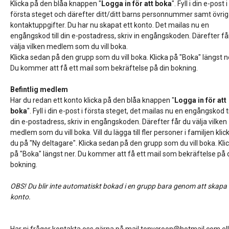
Klicka på den blåa knappen "
Logga in för att boka
". Fyll i din e-post i
första steget och därefter ditt/ditt barns personnummer samt övri
kontaktuppgifter. Du har nu skapat ett konto. Det mailas nu en
engångskod till din e-postadress, skriv in engångskoden. Därefter få
välja vilken medlem som du vill boka.
Klicka sedan på den grupp som du vill boka. Klicka på "Boka" längst n
Du kommer att få ett mail som bekräftelse på din bokning.
Befintlig medlem
Har du redan ett konto klicka på den blåa knappen "
Logga in för att
boka
". Fyll i din e-post i första steget, det mailas nu en engångskod ti
din e-postadress, skriv in engångskoden. Därefter får du välja vilken
medlem som du vill boka. Vill du lägga till fler personer i familjen klic
du på "Ny deltagare". Klicka sedan på den grupp som du vill boka. Kli
på "Boka" längst ner. Du kommer att få ett mail som bekräftelse på 
bokning.
OBS! Du blir inte automatiskt bokad i en grupp bara genom att skapa 
konto.