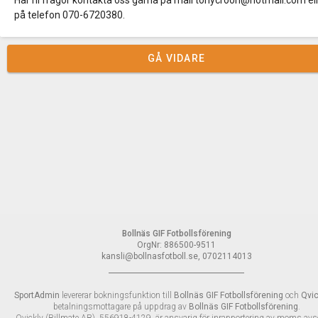
Har ni frågor kontakta oss gärna på mail tonycroon@hotmail.com el
på telefon 070-6720380.
GÅ VIDARE
Bollnäs GIF Fotbollsförening
OrgNr: 886500-9511
kansli@bollnasfotboll.se, 0702114013
SportAdmin
levererar bokningsfunktion till
Bollnäs GIF Fotbollsförening
och
Qvic
betalningsmottagare på uppdrag av
Bollnäs GIF Fotbollsförening
.